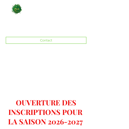
PATRONAGE LAÏQUE DES
ÉCOLES DE GRADIGNAN
Contact
Association Loi 1901 d'activités sportives,
sociales, culturelles et artistiques
plgasso@yahoo.fr
OU
plgsiege@gmail.com
OUVERTURE DES
INSCRIPTIONS POUR
LA SAISON 2026-2027