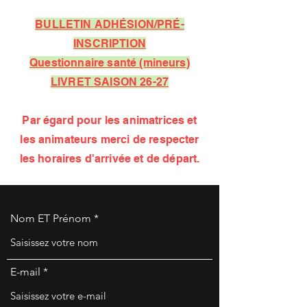
BULLETIN ADHÉSION/PRÉ-
INSCRIPTION
Questionnaire santé (mineurs)
LIVRET SAISON 26-27
Par égard pour les animatrices et
les animateurs merci de respecter
les horaires d'arrivée et de départ.
Nom ET Prénom
E-mail